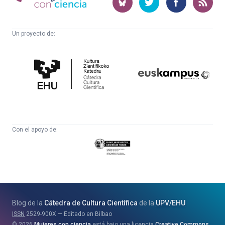
ciencia
Un proyecto de:
Cátedra
Euskampus
de
Fundazioa
Cultura
Científica
Con el apoyo de:
Eusko
Jaurlaritza
-
Zientzia,
Unibertsitate
Blog de la
Cátedra de Cultura Científica
de la
UPV
/
EHU
eta
ISSN
2529-900X
Editado en Bilbao
Berrikuntza
2026
Mujeres con ciencia
está bajo una licencia
Creative Commons