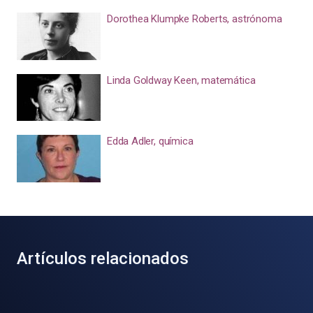
Dorothea Klumpke Roberts, astrónoma
Linda Goldway Keen, matemática
Edda Adler, química
Artículos relacionados