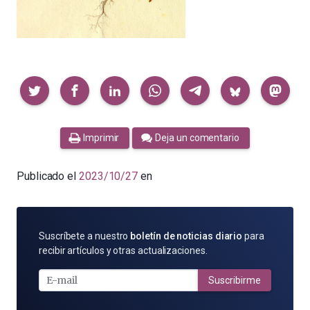
Compartir
Imprimir
Deja un comentario
Publicado el
2023/10/27
en
SUSCRÍBETE
Suscríbete a nuestro
boletín de noticias diario
para
POR
recibir artículos y otras actualizaciones.
E-
MAIL
Suscribirme