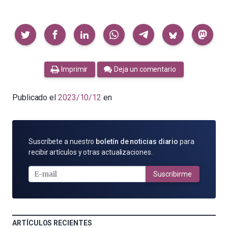
Compartir
Imprimir
Deja un comentario
Publicado el
2023/10/12
en
SUSCRÍBETE
Suscríbete a nuestro
boletín de noticias diario
para
POR
recibir artículos y otras actualizaciones.
E-
MAIL
Suscribirme
ARTÍCULOS RECIENTES