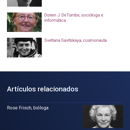
Dorien J. DeTombe, socióloga e
informática
Svetlana Savítskaya, cosmonauta
Artículos relacionados
Rose Frisch, bióloga