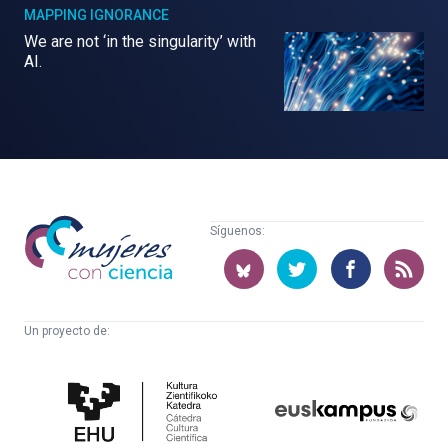
MAPPING IGNORANCE
We are not ‘in the singularity’ with
AI.
Mujeres
Síguenos:
con
ciencia
Un proyecto de:
Cátedra
Euskampus
de
Fundazioa
Cultura
Científica