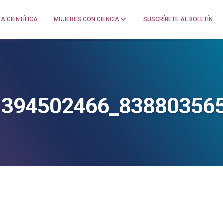
A CIENTÍFICA
MUJERES CON CIENCIA
SUSCRÍBETE AL BOLETÍN
1394502466_83880356