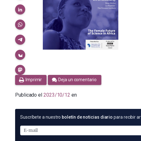
Imprimir
Deja un comentario
Publicado el
2023/10/12
en
SUSCRÍBETE
Suscríbete a nuestro
boletín de noticias diario
para recibir ar
POR
E-
MAIL