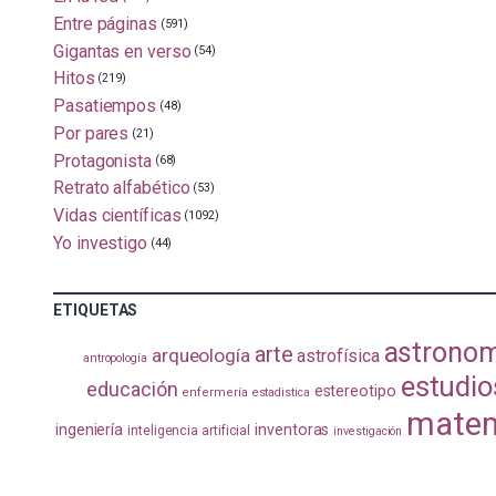
Entre páginas
(591)
Gigantas en verso
(54)
Hitos
(219)
Pasatiempos
(48)
Por pares
(21)
Protagonista
(68)
Retrato alfabético
(53)
Vidas científicas
(1092)
Yo investigo
(44)
ETIQUETAS
astrono
arte
arqueología
astrofísica
antropología
estudio
educación
estereotipo
enfermería
estadistica
matem
ingeniería
inventoras
inteligencia artificial
investigación