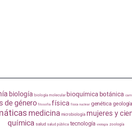
mía
biología
bioquímica
botánica
biología molecular
camb
s de género
física
genética
geologí
filosofía
física nuclear
áticas
medicina
mujeres y cie
microbiología
química
tecnología
salud
zoología
salud pública
virología