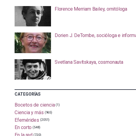
Florence Merriam Bailey, ornitóloga
Dorien J. DeTombe, socióloga e inform
Svetlana Savítskaya, cosmonauta
CATEGORÍAS
Bocetos de ciencia
(1)
Ciencia y más
(965)
Efemérides
(2051)
En corto
(548)
En la red
(720)