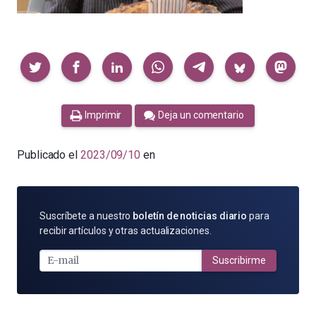
Compartir
Imprimir
Deja un comentario
Publicado el
2023/09/10
en
SUSCRÍBETE
Suscríbete a nuestro
boletín de noticias diario
para
POR
recibir artículos y otras actualizaciones.
E-
MAIL
Suscribirme