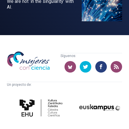
We are not ‘in the singularity’ with
AI.
Mujeres
Síguenos:
con
ciencia
Un proyecto de:
Cátedra
Euskampus
de
Fundazioa
Cultura
Científica