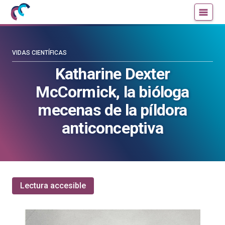
Mujeres
Un
con
blog
ciencia
de
—
la
VIDAS CIENTÍFICAS
Cátedra
Cátedra
Katharine Dexter
de
de
McCormick, la bióloga
Cultura
Cultura
Científica
Científica
mecenas de la píldora
de
de
anticonceptiva
la
la
UPV/EHU
UPV/EHU
Lectura accesible