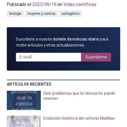
Publicado el
2023/09/19
en
Vidas científicas
biología
mujeres y ciencia
sufragismo
SUSCRÍBETE
Suscríbete a nuestro
boletín de noticias diario
para
POR
recibir artículos y otras actualizaciones.
E-
MAIL
Suscribirme
ARTÍCULOS RECIENTES
Seis problemas que la ciencia no puede
resolver
Evolución histórica del «efecto Matilda»