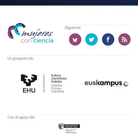
Mujeres
Síguenos:
con
ciencia
Un proyecto de:
Cátedra
Euskampus
de
Fundazioa
Cultura
Científica
Con el apoyo de:
Eusko
Jaurlaritza