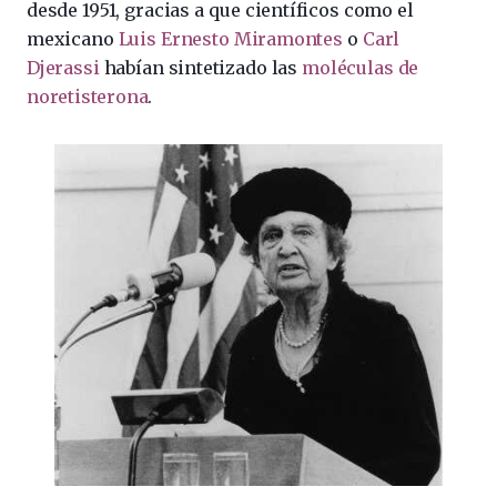
desde 1951, gracias a que científicos como el
mexicano
Luis Ernesto Miramontes
o
Carl
Djerassi
habían sintetizado las
moléculas de
noretisterona
.