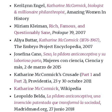
KeriLynn Engel,
Katharine McCormick, biologist
& millionaire philanthropist
, Amazing Women In
History
Miriam Kleiman,
Rich, Famous, and
Questionably Sane
,
Prologue
39, 2007
Aliya Buttar,
Katharine McCormick (1876-1967)
,
The Embryo Project Encyclopedia, 2007
Josefina Cano,
Sexo, la píldora anticonceptiva y su
laborioso parto
, Mujeres con ciencia, Ciencia y
más, 2 de marzo de 2015
Katharine McCormick’s Crusade (
Part 1
and
Part 2
), Providentia, 23 y 30 octubre 2011
Katharine McCormick
, Wikipedia
Leopoldo Belda,
La píldora anticonceptiva, una
invención patentada que transformó la sociedad
,
Madridmasd.org, 27 junio 2018