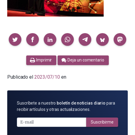
Compartir
Imprimir
Deja un comentario
Publicado el
2023/07/10
en
SUSCRÍBETE
Suscríbete a nuestro
boletín de noticias diario
para
POR
recibir artículos y otras actualizaciones.
E-
MAIL
Suscribirme