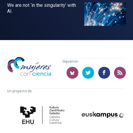
We are not ‘in the singularity’ with
AI.
Mujeres
Síguenos:
con
ciencia
Un proyecto de:
Cátedra
Euskampus
de
Fundazioa
Cultura
Científica