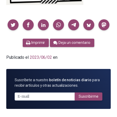
Compartir
Imprimir
Deja un comentario
Publicado el
2023/06/02
en
SUSCRÍBETE
Suscríbete a nuestro
boletín de noticias diario
para
POR
recibir artículos y otras actualizaciones.
E-
MAIL
Suscribirme