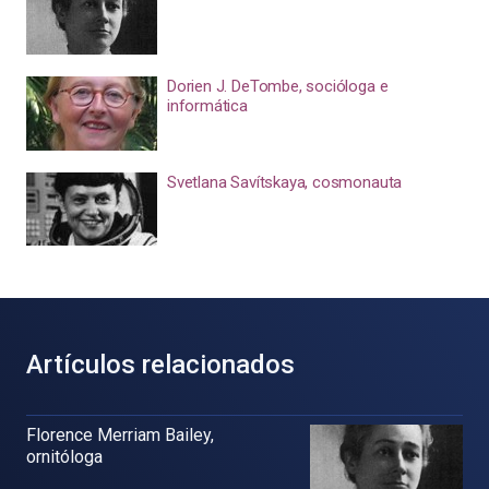
Dorien J. DeTombe, socióloga e
informática
Svetlana Savítskaya, cosmonauta
Artículos relacionados
Florence Merriam Bailey,
ornitóloga