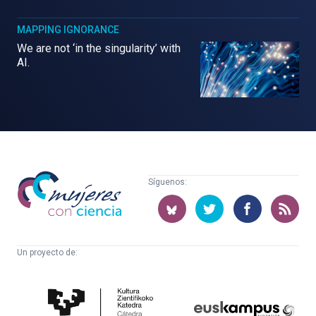
MAPPING IGNORANCE
We are not ‘in the singularity’ with
AI.
Mujeres
Síguenos:
con
ciencia
Un proyecto de:
Cátedra
Euskampus
de
Fundazioa
Cultura