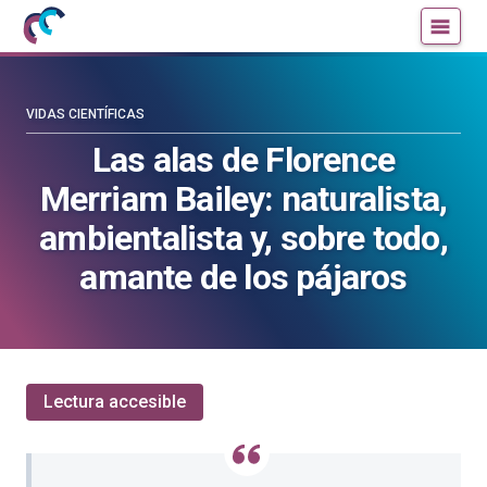
Mujeres
Un
con
blog
ciencia
de
—
la
VIDAS CIENTÍFICAS
Cátedra
Cátedra
Las alas de Florence
de
de
Merriam Bailey: naturalista,
Cultura
Cultura
Científica
Científica
ambientalista y, sobre todo,
de
de
amante de los pájaros
la
la
UPV/EHU
UPV/EHU
Lectura accesible