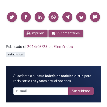
Compartir
Imprimir
35 comentarios
Publicado el
2014/08/23
en
Efemérides
estadistica
SUSCRÍBETE
Suscríbete a nuestro
boletín de noticias diario
para
POR
recibir artículos y otras actualizaciones.
E-
MAIL
Suscribirme