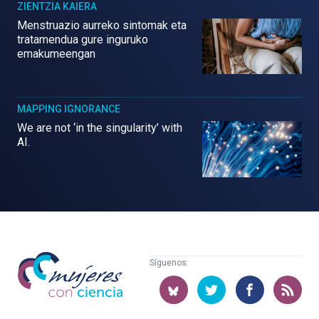
ZIENTZIA KAIERA
Menstruazio aurreko sintomak eta
tratamendua gure inguruko
emakumeengan
MAPPING IGNORANCE
We are not ‘in the singularity’ with
AI.
Mujeres
Síguenos:
con
ciencia