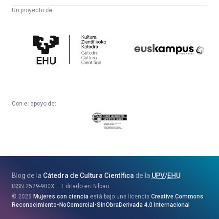
Un proyecto de:
Cátedra
Euskampus
de
Fundazioa
Cultura
Científica
Con el apoyo de:
Eusko
Jaurlaritza
-
Zientzia,
Unibertsitate
Blog de la
Cátedra de Cultura Científica
de la
UPV
/
EHU
eta
ISSN
2529-900X
Editado en Bilbao
Berrikuntza
2026
Mujeres con ciencia
está bajo una licencia
Creative Commons
Saila
Reconocimiento-NoComercial-SinObraDerivada 4.0 Internacional