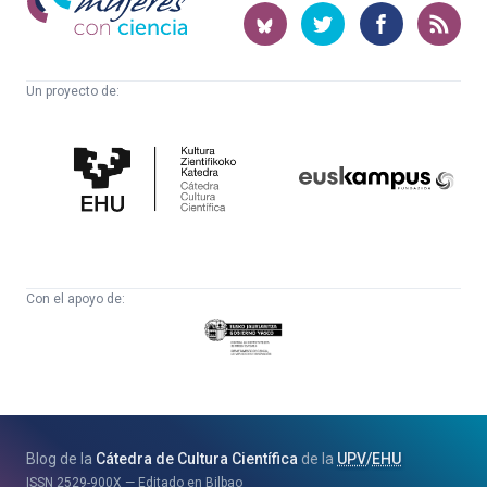
con
ciencia
Un proyecto de:
Cátedra
Euskampus
de
Fundazioa
Cultura
Científica
Con el apoyo de:
Eusko
Jaurlaritza
-
Zientzia,
Unibertsitate
Blog de la
Cátedra de Cultura Científica
de la
UPV
/
EHU
eta
ISSN
2529-900X
Editado en Bilbao
Berrikuntza