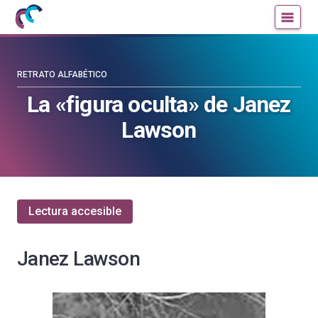
Mujeres
Un
con
blog
ciencia
de
—
la
RETRATO ALFABÉTICO
Cátedra
Cátedra
La «figura oculta» de Janez
de
de
Lawson
Cultura
Cultura
Científica
Científica
de
de
la
la
UPV/EHU
UPV/EHU
Lectura accesible
Janez Lawson