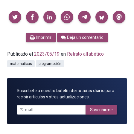
Compartir
Imprimir
Deja un comentario
Publicado el
2023/05/19
en
Retrato alfabético
matemáticas
programación
SUSCRÍBETE
Suscríbete a nuestro
boletín de noticias diario
para
POR
recibir artículos y otras actualizaciones.
E-
MAIL
Suscribirme