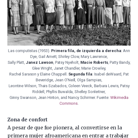
Las computistas (1953).
Primera fila, de izquierda a derecha
: Ann
Dye, Gail Arnett, Shirley Clow, Mary Lawrence,
Sally Platt,
Janez Lawson
, Patsy Nyeholt,
Macie Roberts
, Patty Bandy,
Glee Wright, Janet Chandler, Marie Crowley,
Rachel Sarason y Elaine Chappell.
Segunda fila
: Isabel deWaard, Pat
Beveridge, Jean O’Neill, Olga Sampias,
Leontine Wilson, Thais Szabados, Coleen Veeck, Barbara Lewis, Patsy
Riddell, Phyllis Buwalda, Shelley Sonleitner,
Ginny Swanson, Jean Hinton, and Nancy Schirmer. Fuente:
Wikimedia
Commons
.
Zona de confort
A pesar de que fue pionera, al convertirse en la
primera mujer afroamericana en entrar a trabajar