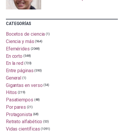
CATEGORÍAS
Bocetos de ciencia
(1)
Ciencia y más
(964)
Efemérides
(2048)
En corto
(548)
En la red
(720)
Entre páginas
(590)
General
(1)
Gigantas en verso
(54)
Hitos
(219)
Pasatiempos
(48)
Por pares
(21)
Protagonista
(68)
Retrato alfabético
(53)
Vidas científicas
(1091)