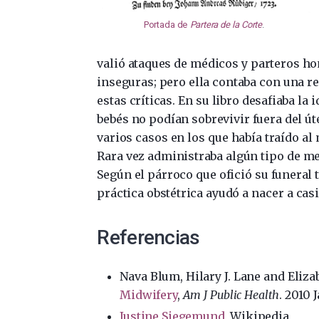
Portada de
Partera de la Corte
.
valió ataques de médicos y parteros ho
inseguras; pero ella contaba con una r
estas críticas. En su libro desafiaba la
bebés no podían sobrevivir fuera del út
varios casos en los que había traído al 
Rara vez administraba algún tipo de me
Según el párroco que ofició su funeral 
práctica obstétrica ayudó a nacer a cas
Referencias
Nava Blum, Hilary J. Lane and Eliza
Midwifery
,
Am J Public Health
.
2010 J
Justine Siegemund
, Wikipedia