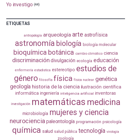
Yo investigo
(44)
ETIQUETAS
arte
arqueología
astrofísica
antropología
astronomía
biología
biología molecular
bioquímica
botánica
ciencia
cambio climático
discriminación
educación
divulgación
ecología
estudios de
estereotipo
enfermería
estadistica
género
física
genética
filosofía
física nuclear
geología
historia de la ciencia
ilustración científica
informática
ingeniería
inventoras
inteligencia artificial
matemáticas
medicina
investigación
mujeres y ciencia
microbiología
neurociencia
paleontología
programación
psicología
química
tecnología
salud
salud pública
virología
zoología