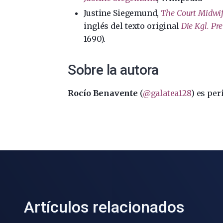
Justine Siegemund,
The Court Midwi
inglés del texto original
Die Kgl. P
1690).
Sobre la autora
Rocío Benavente
(
@galatea128
) es per
Artículos relacionados