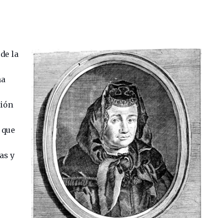
de la
na
ción
 que
as y