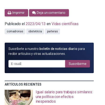
Imprimir
Deja un comentario
Publicado el
2023/04/13
en
Vidas científicas
comadronas
obstetricia
parteras
SUSCRÍBETE
Suscríbete a nuestro
boletín de noticias diario
para
POR
recibir artículos y otras actualizaciones.
E-
MAIL
Suscribirme
ARTÍCULOS RECIENTES
Igual salario para trabajos similares:
una política con efectos
inesperados