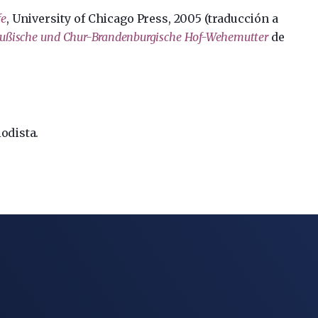
fe
, University of Chicago Press, 2005 (traducción a
reußische und Chur-Brandenburgische Hof-Wehemutter
de
iodista.