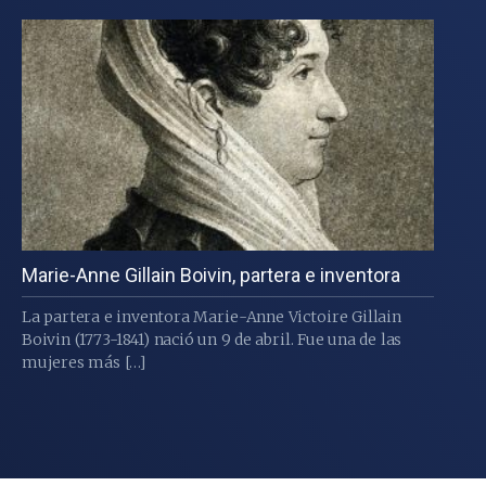
Marie-Anne Gillain Boivin, partera e inventora
La partera e inventora Marie-Anne Victoire Gillain
Boivin (1773-1841) nació un 9 de abril. Fue una de las
mujeres más […]