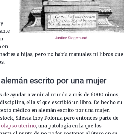
i
 y
ante
an
Justine Siegemund
.
a en
madres a hijas, pero no había manuales ni libros que
os.
 alemán escrito por una mujer
s de ayudar a venir al mundo a más de 6000 niños,
isciplina, ella sí que escribió un libro. De hecho su
texto médico en alemán escrito por una mujer.
stock, Silesia (hoy Polonia pero entonces parte de
rolapso uterino
, una patología en la que los
sta el punto de no poder sostener el útero en su