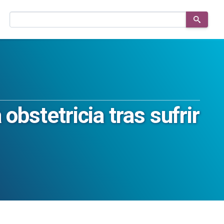
Buscar
en
el
sitio
obstetricia tras sufrir