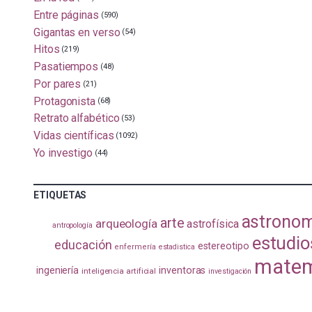
Entre páginas
(590)
Gigantas en verso
(54)
Hitos
(219)
Pasatiempos
(48)
Por pares
(21)
Protagonista
(68)
Retrato alfabético
(53)
Vidas científicas
(1092)
Yo investigo
(44)
ETIQUETAS
astrono
arte
arqueología
astrofísica
antropología
estudio
educación
estereotipo
enfermería
estadistica
matem
ingeniería
inventoras
inteligencia artificial
investigación