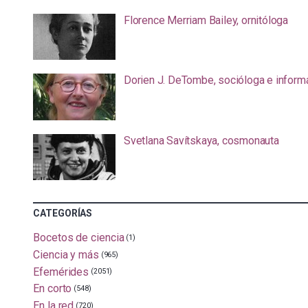
Florence Merriam Bailey, ornitóloga
Dorien J. DeTombe, socióloga e inform
Svetlana Savítskaya, cosmonauta
CATEGORÍAS
Bocetos de ciencia
(1)
Ciencia y más
(965)
Efemérides
(2051)
En corto
(548)
En la red
(720)