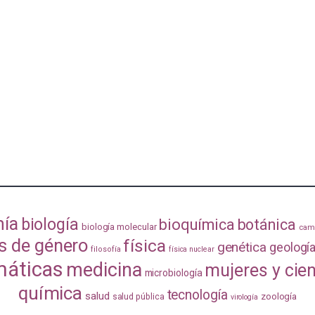
mía
biología
bioquímica
botánica
biología molecular
camb
s de género
física
genética
geologí
filosofía
física nuclear
áticas
medicina
mujeres y cie
microbiología
química
tecnología
salud
zoología
salud pública
virología