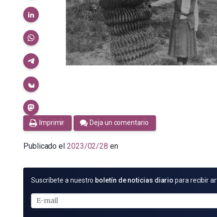
Imprimir
Deja un comentario
Publicado el
2023/02/28
en
SUSCRÍBETE
Suscríbete a nuestro
boletín de noticias diario
para recibir ar
POR
E-
MAIL