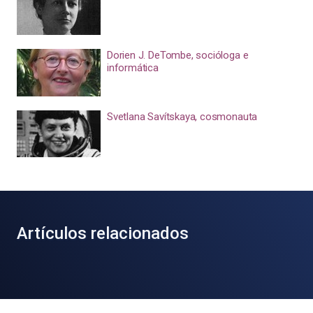
Dorien J. DeTombe, socióloga e
informática
Svetlana Savítskaya, cosmonauta
Artículos relacionados