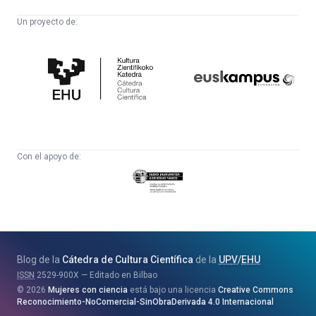
Un proyecto de:
Cátedra
Euskampus
de
Fundazioa
Cultura
Científica
Con el apoyo de:
Eusko
Jaurlaritza
-
Zientzia,
Unibertsitate
Blog de la
Cátedra de Cultura Científica
de la
UPV
/
EHU
eta
ISSN
2529-900X
Editado en Bilbao
Berrikuntza
2026
Mujeres con ciencia
está bajo una licencia
Creative Commons
Saila
Reconocimiento-NoComercial-SinObraDerivada 4.0 Internacional