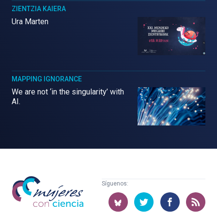
ZIENTZIA KAIERA
Ura Marten
MAPPING IGNORANCE
We are not ‘in the singularity’ with
AI.
Mujeres
Síguenos:
con
ciencia