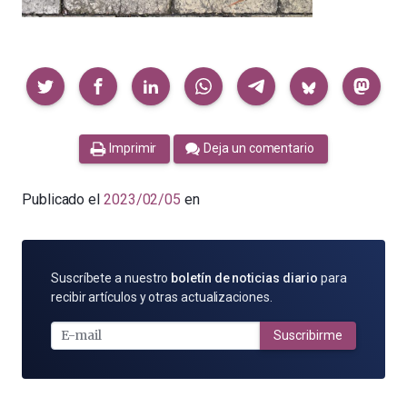
Compartir
Imprimir
Deja un comentario
Publicado el
2023/02/05
en
SUSCRÍBETE
Suscríbete a nuestro
boletín de noticias diario
para
POR
recibir artículos y otras actualizaciones.
E-
MAIL
Suscribirme