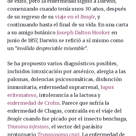
de éxito, pero la enfermedad siguió a Darwin,
comenzando cuando tenía unos 30 años, después
de su regreso de su
viaje en el
Beagle
, y
continuando hasta el final de su vida. En una carta
a su amigo botánico
Joseph Dalton Hooker
en
junio de 1857, Darwin se refirió a sí mismo como
un
“inválido despreciable miserable”
.
Se ha propuesto varios diagnósticos posibles,
incluidos intoxicación por arsénico, alergia a las
palomas, dolencias psicosomáticas, disfunción
inmunitaria, enfermedad suprarrenal,
lupus
eritematoso
, intolerancia a la lactosa y
enfermedad de Crohn
. Parece que sufría la
enfermedad de Chagas, contraída en el viaje del
Beagle
cuando fue picado por el insecto benchuga,
Triatoma infestans
, el vector del parásito
protozoario
Trypanosoma cruzi
.
La enfermedad de