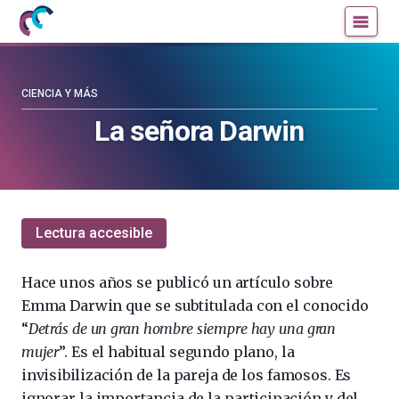
Mujeres
Un
con
blog
ciencia
de
—
la
CIENCIA Y MÁS
Cátedra
Cátedra
La señora Darwin
de
de
Cultura
Cultura
Científica
Científica
de
de
la
la
Lectura accesible
UPV/EHU
UPV/EHU
Hace unos años se publicó un artículo sobre
Emma Darwin que se subtitulada con el conocido
“
Detrás de un gran hombre siempre hay una gran
mujer
”. Es el habitual segundo plano, la
invisibilización de la pareja de los famosos. Es
ignorar la importancia de la participación y del