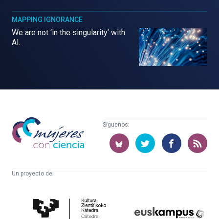
MAPPING IGNORANCE
We are not ‘in the singularity’ with
AI.
Mujeres
Síguenos:
con
ciencia
Un proyecto de:
Cátedra
Euskampus
de
Fundazioa
Cultura