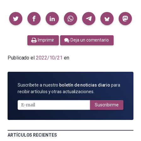
Compartir
Imprimir
Deja un comentario
Publicado el
2022/10/21
en
SUSCRÍBETE
Suscríbete a nuestro
boletín de noticias diario
para
POR
recibir artículos y otras actualizaciones.
E-
MAIL
Suscribirme
ARTÍCULOS RECIENTES