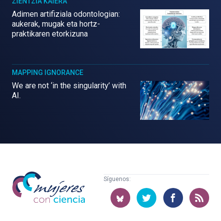
ZIENTZIA KAIERA
Adimen artifiziala odontologian:
aukerak, mugak eta hortz-
praktikaren etorkizuna
MAPPING IGNORANCE
We are not ‘in the singularity’ with
AI.
Mujeres
Síguenos:
con
ciencia