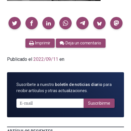
Compartir
Imprimir
Deja un comentario
Publicado el
2022/09/11
en
SUSCRÍBETE
Suscríbete a nuestro
boletín de noticias diario
para
POR
recibir artículos y otras actualizaciones.
E-
MAIL
Suscribirme