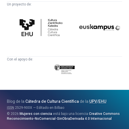
Un proyecto de:
Cátedra
Euskampus
de
Fundazioa
Cultura
Científica
Con el apoyo de:
Eusko
Jaurlaritza
-
Zientzia,
Unibertsitate
Blog de la
Cátedra de Cultura Científica
de la
UPV
/
EHU
eta
ISSN
2529-900X
Editado en Bilbao
Berrikuntza
2026
Mujeres con ciencia
está bajo una licencia
Creative Commons
Saila
Reconocimiento-NoComercial-SinObraDerivada 4.0 Internacional