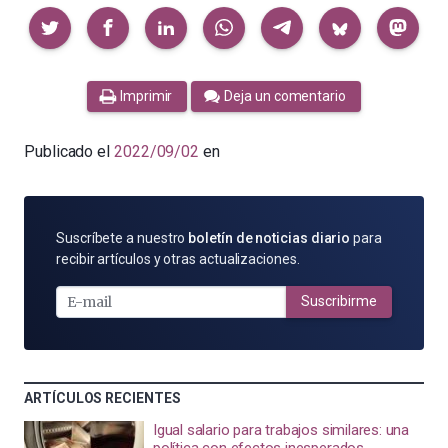
Compartir
Imprimir
Deja un comentario
Publicado el
2022/09/02
en
SUSCRÍBETE
Suscríbete a nuestro
boletín de noticias diario
para
POR
recibir artículos y otras actualizaciones.
E-
MAIL
Suscribirme
ARTÍCULOS RECIENTES
Igual salario para trabajos similares: una
política con efectos inesperados