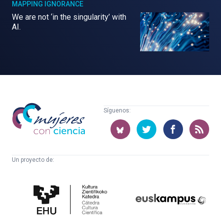
MAPPING IGNORANCE
We are not ‘in the singularity’ with
AI.
Mujeres
Síguenos:
con
ciencia
Un proyecto de:
Cátedra
Euskampus
de
Fundazioa
Cultura
Científica