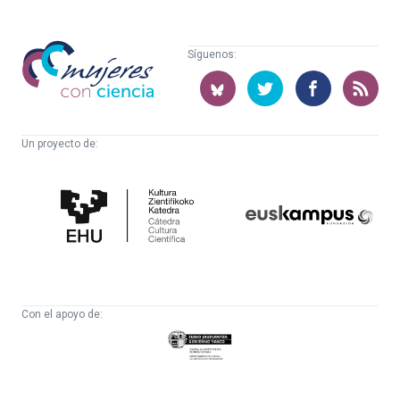
Mujeres
Síguenos:
con
ciencia
Un proyecto de:
Cátedra
Euskampus
de
Fundazioa
Cultura
Científica
Con el apoyo de:
Eusko
Jaurlaritza
-