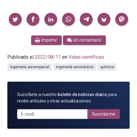
Compartir
Imprimir
Un comentario
Publicado el
2022/08/11
en
Vidas científicas
ingeniería aeroespacial
ingeniería aeronáutica
química
SUSCRÍBETE
Suscríbete a nuestro
boletín de noticias diario
para
POR
recibir artículos y otras actualizaciones.
E-
MAIL
Suscribirme