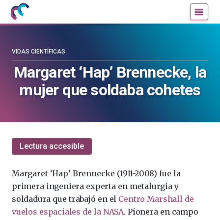
Mujeres
Un
con
blog
ciencia
de
—
la
VIDAS CIENTÍFICAS
Cátedra
Cátedra
Margaret ‘Hap’ Brennecke, la
de
de
mujer que soldaba cohetes
Cultura
Cultura
Científica
Científica
de
de
la
la
UPV/EHU
UPV/EHU
Lectura accesible
Margaret ‘Hap’ Brennecke (1911-2008) fue la
primera ingeniera experta en metalurgia y
soldadura que trabajó en el
Centro Marshall de
vuelos espaciales de la NASA
. Pionera en campo