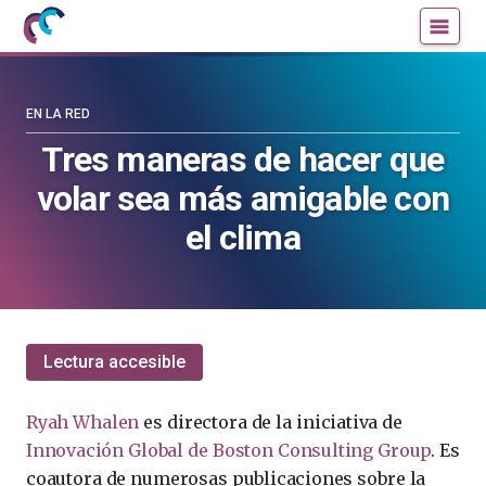
Mujeres
Un
con
blog
ciencia
de
—
la
EN LA RED
Cátedra
Cátedra
Tres maneras de hacer que
de
de
volar sea más amigable con
Cultura
Cultura
Científica
Científica
el clima
de
de
la
la
UPV/EHU
UPV/EHU
Lectura accesible
Ryah Whalen
es directora de la iniciativa de
Innovación Global de Boston Consulting Group
. Es
coautora de numerosas publicaciones sobre la