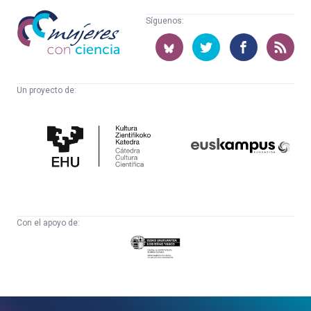
Mujeres
Síguenos:
con
ciencia
Un proyecto de:
Cátedra
Euskampus
de
Fundazioa
Cultura
Científica
Con el apoyo de:
Eusko
Jaurlaritza
-
Zientzia,
Unibertsitate