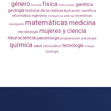
género
física
genética
filosofía
física nuclear
geología
historia de la ciencia
ilustración científica
informática
ingeniería
inventoras
inteligencia artificial
matemáticas
medicina
investigación
mujeres y ciencia
microbiología
neurociencia
paleontología
programación
psicología
química
tecnología
salud
salud pública
virología
zoología