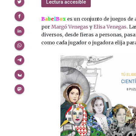
Compartir
Lectura accesible
B
a
b
e
l
B
o
x
es un conjunto de juegos de 
por
Margó Venegas
y
Elisa Venegas
. L
diversos, desde fieras a personas, pas
como cada jugador o jugadora elija para