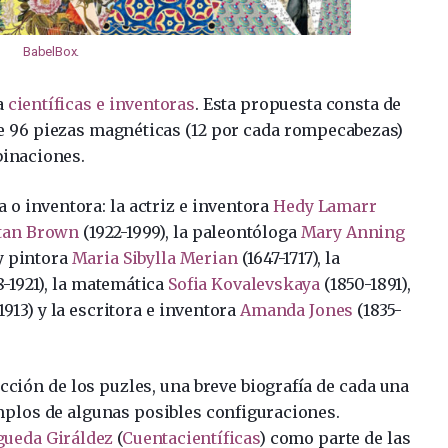
BabelBox
.
a
científicas e inventoras
. Esta propuesta consta de
de 96 piezas magnéticas (12 por cada rompecabezas)
inaciones.
 o inventora: la actriz e inventora
Hedy Lamarr
ttan Brown
(
1922-1999)
, la paleontóloga
Mary Anning
 y pintora
Maria Sibylla Merian
(1647-1717), la
-1921), la matemática
Sofia Kovalevskaya
(1850-1891),
1913) y la escritora e inventora
Amanda Jones
(1835-
ucción de los puzles, una breve biografía de cada una
emplos de algunas posibles configuraciones.
gueda Giráldez
(
Cuentacientíficas
) como parte de las