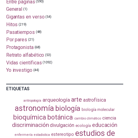
Entre páginas
(590)
General
(1)
Gigantas en verso
(54)
Hitos
(219)
Pasatiempos
(48)
Por pares
(21)
Protagonista
(68)
Retrato alfabético
(53)
Vidas científicas
(1092)
Yo investigo
(44)
ETIQUETAS
arte
arqueología
astrofísica
antropología
astronomía
biología
biología molecular
bioquímica
botánica
ciencia
cambio climático
discriminación
educación
divulgación
ecología
estudios de
estereotipo
enfermería
estadistica