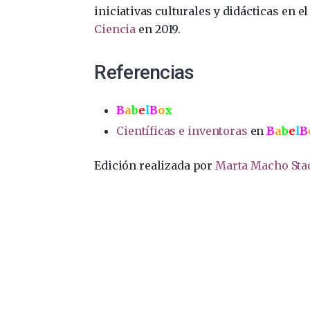
iniciativas culturales y didácticas en e
Ciencia
en 2019.
Referencias
B
a
b
e
l
B
o
x
Científicas e inventoras
en
B
a
b
e
l
B
Edición realizada por
Marta Macho Sta