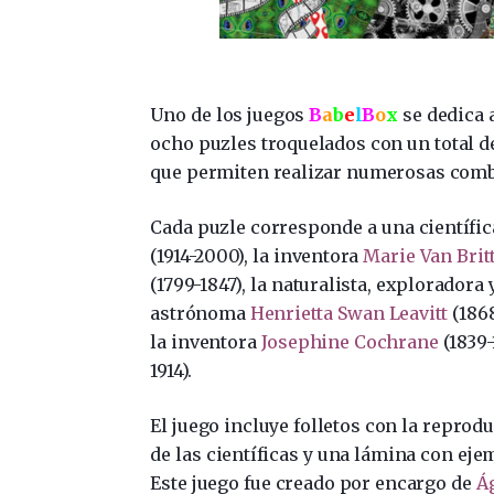
Uno de los juegos
B
a
b
e
l
B
o
x
se dedica 
ocho puzles troquelados con un total 
que permiten realizar numerosas comb
Cada puzle corresponde a una científica
(1914-2000), la inventora
Marie Van Bri
(1799-1847), la naturalista, exploradora
astrónoma
Henrietta Swan Leavitt
(1868
la inventora
Josephine Cochrane
(1839-
1914).
El juego incluye folletos con la reprod
de las científicas y una lámina con ej
Este juego fue creado por encargo de
Á