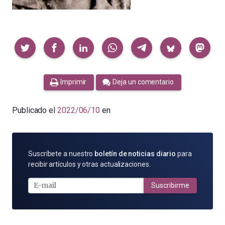
Compartir
Imprimir
Deja un comentario
Publicado el
2022/06/10
en
SUSCRÍBETE
Suscríbete a nuestro
boletín de noticias diario
para
POR
recibir artículos y otras actualizaciones.
E-
MAIL
Suscribirme