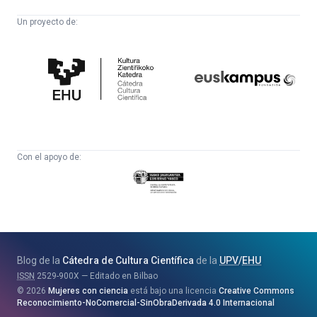
Un proyecto de:
Cátedra
Euskampus
de
Fundazioa
Cultura
Científica
Con el apoyo de:
Eusko
Jaurlaritza
-
Zientzia,
Unibertsitate
Blog de la
Cátedra de Cultura Científica
de la
UPV
/
EHU
eta
ISSN
2529-900X
Editado en Bilbao
Berrikuntza
2026
Mujeres con ciencia
está bajo una licencia
Creative Commons
Saila
Reconocimiento-NoComercial-SinObraDerivada 4.0 Internacional