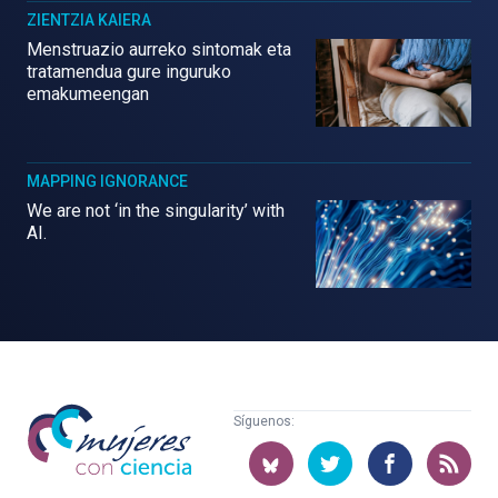
ZIENTZIA KAIERA
Menstruazio aurreko sintomak eta
tratamendua gure inguruko
emakumeengan
MAPPING IGNORANCE
We are not ‘in the singularity’ with
AI.
Mujeres
Síguenos:
con
ciencia