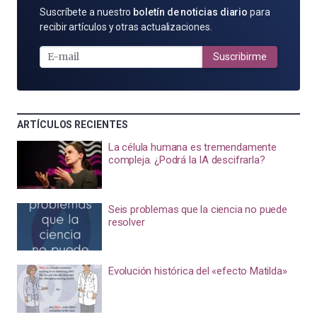
SUSCRÍBETE
Suscríbete a nuestro
boletín de noticias diario
para
POR
recibir artículos y otras actualizaciones.
E-
MAIL
Suscribirme
ARTÍCULOS RECIENTES
La célula humana es tremendamente
compleja. ¿Podrá la IA descifrarla?
Seis problemas que la ciencia no puede
resolver
Evolución histórica del «efecto Matilda»