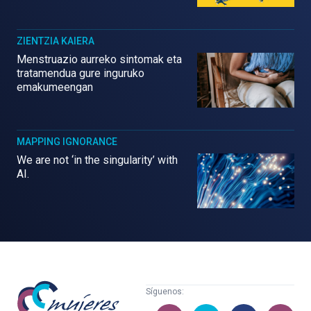
ZIENTZIA KAIERA
Menstruazio aurreko sintomak eta
tratamendua gure inguruko
emakumeengan
MAPPING IGNORANCE
We are not ‘in the singularity’ with
AI.
Mujeres
Síguenos:
con