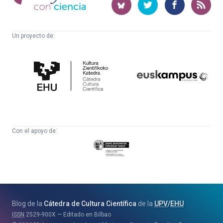
ciencia
Un proyecto de:
Cátedra
Euskampus
de
Fundazioa
Cultura
Científica
Con el apoyo de:
Eusko
Jaurlaritza
-
Zientzia,
Unibertsitate
Blog de la
Cátedra de Cultura Científica
de la
UPV
/
EHU
eta
ISSN
2529-900X
Editado en Bilbao
Berrikuntza