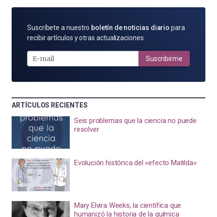
SUSCRÍBETE
Suscríbete a nuestro
boletín de noticias diario
para
POR
recibir artículos y otras actualizaciones.
E-
MAIL
Suscribirme
ARTÍCULOS RECIENTES
Seis problemas que la ciencia no puede
resolver
Evolución histórica del «efecto Matilda»
Mary Elvira Weeks, la científica que
humanizó la historia de la química