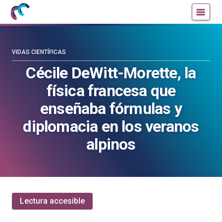
Mujeres
Un
con
blog
ciencia
de
—
la
VIDAS CIENTÍFICAS
Cátedra
Cátedra
Cécile DeWitt-Morette, la
de
de
física francesa que
Cultura
Cultura
Científica
Científica
enseñaba fórmulas y
de
de
diplomacia en los veranos
la
la
UPV/EHU
UPV/EHU
alpinos
Lectura accesible