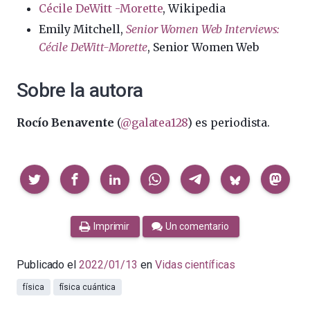
Cécile DeWitt -Morette
, Wikipedia
Emily Mitchell,
Senior Women Web Interviews:
Cécile DeWitt-Morette
, Senior Women Web
Sobre la autora
Rocío Benavente
(
@galatea128
) es periodista.
Compartir
Imprimir
Un comentario
Publicado el
2022/01/13
en
Vidas científicas
física
física cuántica