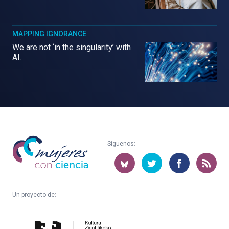
MAPPING IGNORANCE
We are not ‘in the singularity’ with
AI.
Mujeres
Síguenos:
con
ciencia
Un proyecto de:
Cátedra
Euskampus
de
Fundazioa