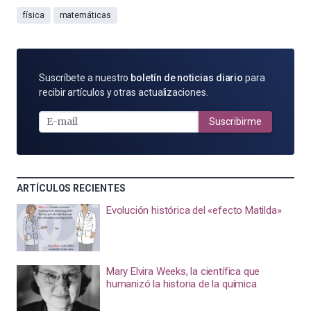
física
matemáticas
SUSCRÍBETE
Suscríbete a nuestro
boletín de noticias diario
para
POR
recibir artículos y otras actualizaciones.
E-
MAIL
Suscribirme
ARTÍCULOS RECIENTES
Evolución histórica del «efecto Matilda»
Mary Elvira Weeks, la científica que
humanizó la historia de la química