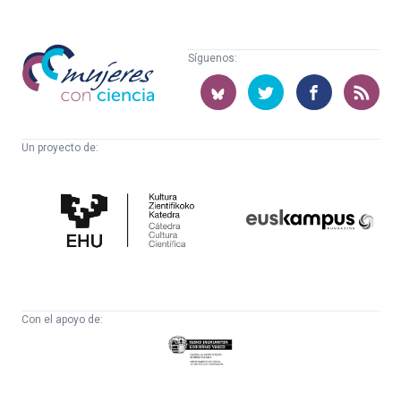
Mujeres
Síguenos:
con
ciencia
Un proyecto de:
Cátedra
Euskampus
de
Fundazioa
Cultura
Científica
Con el apoyo de:
Eusko
Jaurlaritza
-