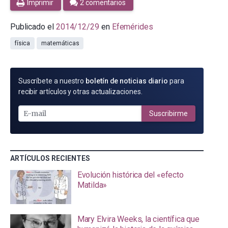
Imprimir
2 comentarios
Publicado el
2014/12/29
en
Efemérides
física
matemáticas
SUSCRÍBETE
Suscríbete a nuestro
boletín de noticias diario
para
POR
recibir artículos y otras actualizaciones.
E-
MAIL
Suscribirme
ARTÍCULOS RECIENTES
Evolución histórica del «efecto
Matilda»
Mary Elvira Weeks, la científica que