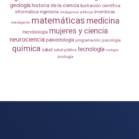
geología
historia de la ciencia
ilustración científica
informática
ingeniería
inventoras
inteligencia artificial
matemáticas
medicina
investigación
mujeres y ciencia
microbiología
neurociencia
paleontología
programación
psicología
química
tecnología
salud
salud pública
virología
zoología