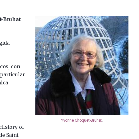
t-Bruhat
gida
icos, con
 particular
mica
Yvonne Choquet-Bruhat
.
History of
de Saint