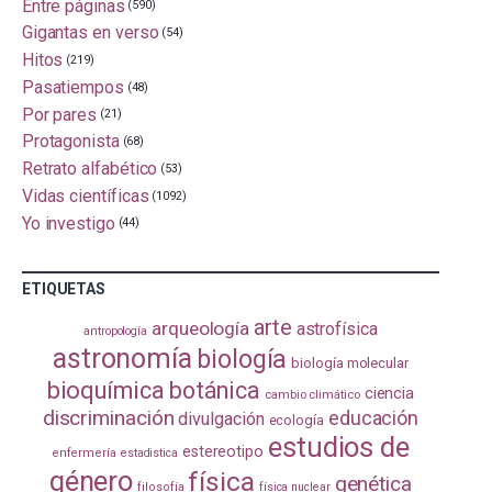
Entre páginas
(590)
Gigantas en verso
(54)
Hitos
(219)
Pasatiempos
(48)
Por pares
(21)
Protagonista
(68)
Retrato alfabético
(53)
Vidas científicas
(1092)
Yo investigo
(44)
ETIQUETAS
arte
arqueología
astrofísica
antropología
astronomía
biología
biología molecular
bioquímica
botánica
ciencia
cambio climático
discriminación
educación
divulgación
ecología
estudios de
estereotipo
enfermería
estadistica
género
física
genética
filosofía
física nuclear