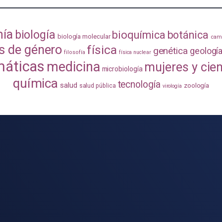
mía
biología
bioquímica
botánica
biología molecular
camb
s de género
física
genética
geologí
filosofía
física nuclear
áticas
medicina
mujeres y cie
microbiología
química
tecnología
salud
zoología
salud pública
virología