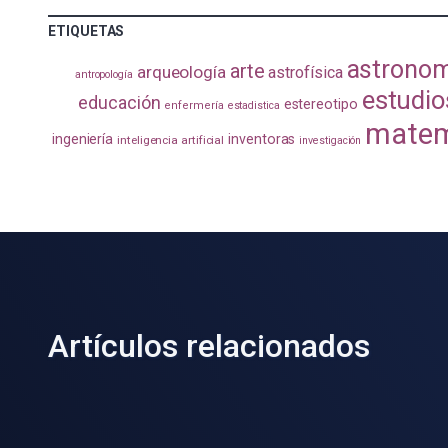
ETIQUETAS
astrono
arte
arqueología
astrofísica
antropología
estudio
educación
estereotipo
enfermería
estadistica
matem
ingeniería
inventoras
inteligencia artificial
investigación
Artículos relacionados