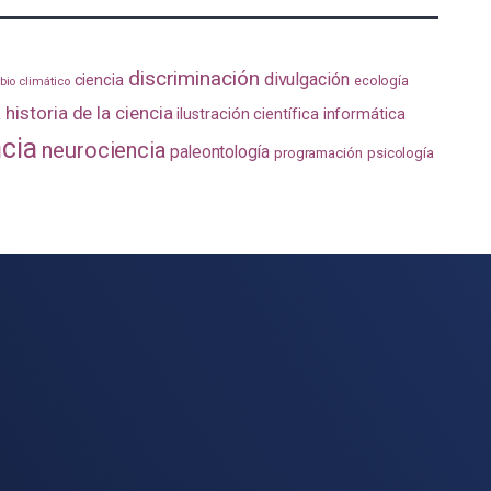
discriminación
divulgación
ciencia
ecología
io climático
a
historia de la ciencia
ilustración científica
informática
ncia
neurociencia
paleontología
programación
psicología