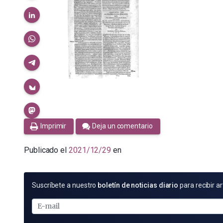
Imprimir
Deja un comentario
Publicado el
2021/12/29
en
SUSCRÍBETE
Suscríbete a nuestro
boletín de noticias diario
para recibir ar
POR
E-
MAIL