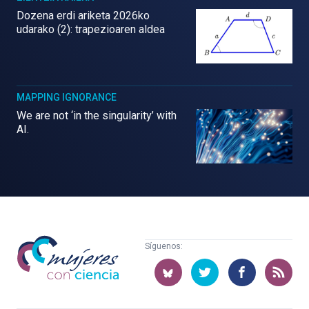
Dozena erdi ariketa 2026ko
udarako (2): trapezioaren aldea
MAPPING IGNORANCE
We are not ‘in the singularity’ with
AI.
Mujeres
Síguenos:
con
ciencia