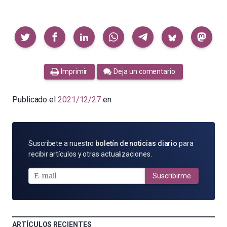
Compartir
Imprimir
Deja un comentario
Publicado el
2021/12/27
en
SUSCRÍBETE
Suscríbete a nuestro
boletín de noticias diario
para
POR
recibir artículos y otras actualizaciones.
E-
MAIL
Suscribirme
ARTÍCULOS RECIENTES