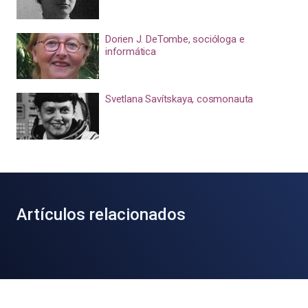
Dorien J. DeTombe, socióloga e
informática
Svetlana Savítskaya, cosmonauta
Artículos relacionados