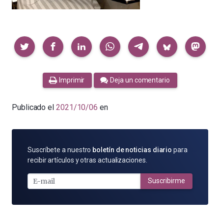
Compartir
Imprimir
Deja un comentario
Publicado el
2021/10/06
en
SUSCRÍBETE
Suscríbete a nuestro
boletín de noticias diario
para
POR
recibir artículos y otras actualizaciones.
E-
MAIL
Suscribirme