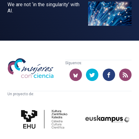
We are not ‘in the singularity’ with
AI.
Mujeres
Síguenos:
con
ciencia
Un proyecto de:
Cátedra
Euskampus
de
Fundazioa
Cultura
Científica