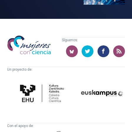
Mujeres
Síguenos:
con
ciencia
Un proyecto de:
Cátedra
Euskampus
de
Fundazioa
Cultura
Científica
Con el apoyo de: