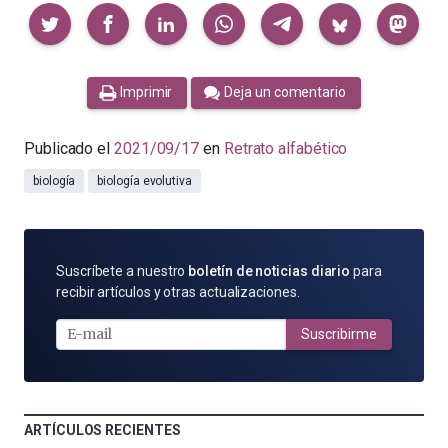
Compartir
Imprimir
Deja un comentario
Publicado el
2021/09/17
en
Retrato alfabético
biología
biología evolutiva
SUSCRÍBETE
Suscríbete a nuestro
boletín de noticias diario
para
POR
recibir artículos y otras actualizaciones.
E-
MAIL
Suscribirme
ARTÍCULOS RECIENTES