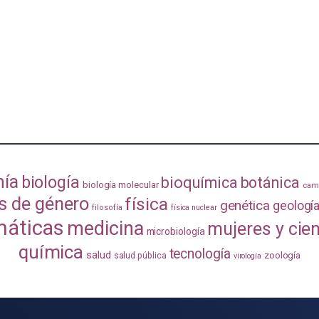
mía
biología
bioquímica
botánica
biología molecular
camb
s de género
física
genética
geologí
filosofía
física nuclear
áticas
medicina
mujeres y cie
microbiología
química
tecnología
salud
zoología
salud pública
virología