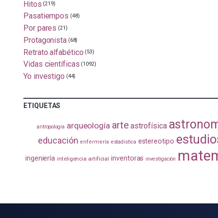
Hitos
(219)
Pasatiempos
(48)
Por pares
(21)
Protagonista
(68)
Retrato alfabético
(53)
Vidas científicas
(1092)
Yo investigo
(44)
ETIQUETAS
astrono
arte
arqueología
astrofísica
antropología
estudio
educación
estereotipo
enfermería
estadistica
matem
ingeniería
inventoras
inteligencia artificial
investigación