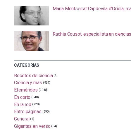
María Montserrat Capdevila d’Oriola, m
Radhia Cousot, especialista en ciencia
CATEGORÍAS
Bocetos de ciencia
(1)
Ciencia y más
(964)
Efemérides
(2048)
En corto
(548)
En la red
(720)
Entre páginas
(590)
General
(1)
Gigantas en verso
(54)