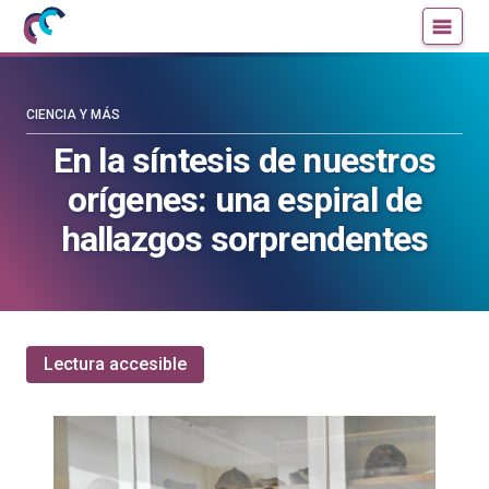
Mujeres
Un
con
blog
ciencia
de
—
la
CIENCIA Y MÁS
Cátedra
Cátedra
En la síntesis de nuestros
de
de
orígenes: una espiral de
Cultura
Cultura
Científica
Científica
hallazgos sorprendentes
de
de
la
la
UPV/EHU
UPV/EHU
Lectura accesible