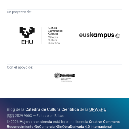
Un proyecto de:
Cátedra
Euskampus
de
Fundazioa
Cultura
Científica
Con el apoyo de:
Eusko
Jaurlaritza
-
Zientzia,
Unibertsitate
Blog de la
Cátedra de Cultura Científica
de la
UPV
/
EHU
eta
ISSN
2529-900X
Editado en Bilbao
Berrikuntza
2026
Mujeres con ciencia
está bajo una licencia
Creative Commons
Saila
Reconocimiento-NoComercial-SinObraDerivada 4.0 Internacional