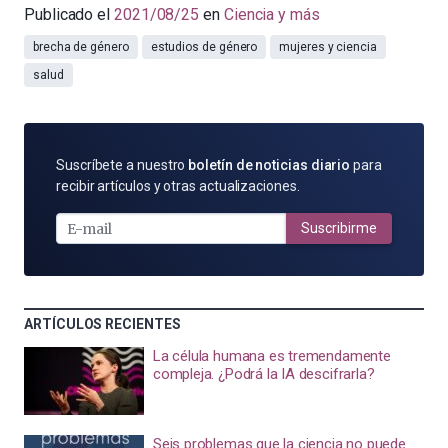
Publicado el
2021/08/25
en
Ciencia y más
brecha de género
estudios de género
mujeres y ciencia
salud
SUSCRÍBETE
Suscríbete a nuestro
boletín de noticias diario
para
POR
recibir artículos y otras actualizaciones.
E-
MAIL
Suscribirme
ARTÍCULOS RECIENTES
La célula humana es tremendamente
compleja. ¿Podrá la IA descifrarla?
Seis problemas que la ciencia no puede