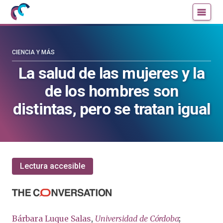
Mujeres
Un
con
blog
ciencia
de
—
la
CIENCIA Y MÁS
Cátedra
Cátedra
La salud de las mujeres y la
de
de
de los hombres son
Cultura
Cultura
Científica
Científica
distintas, pero se tratan igual
de
de
la
la
UPV/EHU
UPV/EHU
Lectura accesible
Bárbara Luque Salas
,
Universidad de Córdoba
;