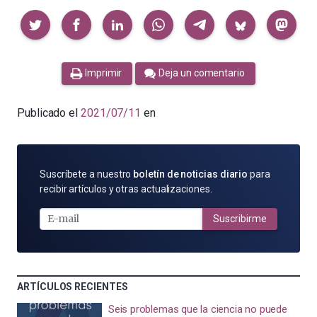
Compartir
Imprimir
Deja un comentario
Publicado el
2021/07/11
en
SUSCRÍBETE
Suscríbete a nuestro
boletín de noticias diario
para
POR
recibir artículos y otras actualizaciones.
E-
MAIL
Suscribirme
ARTÍCULOS RECIENTES
Seis problemas que la ciencia no puede