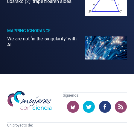
udarako (2): trapezioaren aldea
MAPPING IGNORANCE
We are not ‘in the singularity’ with
AI.
Mujeres
Síguenos:
con
ciencia
Un proyecto de:
Cátedra
Euskampus