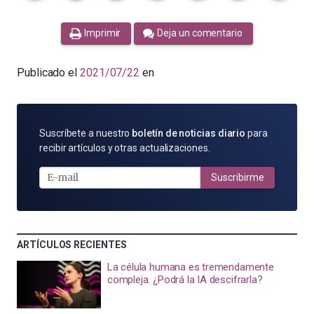
Imprimir
Deja un comentario
Publicado el
2021/07/22
en
SUSCRÍBETE
Suscríbete a nuestro
boletín de noticias diario
para
POR
recibir artículos y otras actualizaciones.
E-
MAIL
Suscribirme
ARTÍCULOS RECIENTES
La célula humana es tremendamente
compleja. ¿Podrá la IA descifrarla?