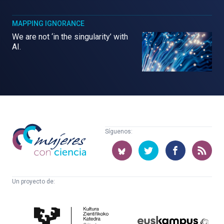
MAPPING IGNORANCE
We are not ‘in the singularity’ with
AI.
Mujeres
Síguenos:
con
ciencia
Un proyecto de:
Cátedra
Euskampus
de
Fundazioa
Cultura