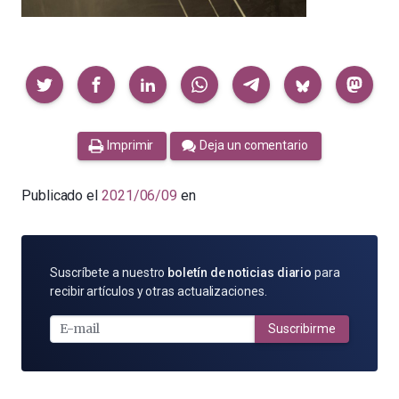
Compartir
Imprimir
Deja un comentario
Publicado el
2021/06/09
en
SUSCRÍBETE
Suscríbete a nuestro
boletín de noticias diario
para
POR
recibir artículos y otras actualizaciones.
E-
MAIL
Suscribirme