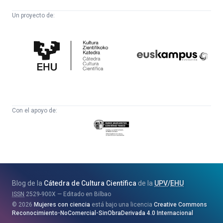
Un proyecto de:
Cátedra
Euskampus
de
Fundazioa
Cultura
Científica
Con el apoyo de:
Eusko
Jaurlaritza
-
Zientzia,
Unibertsitate
Blog de la
Cátedra de Cultura Científica
de la
UPV
/
EHU
eta
ISSN
2529-900X
Editado en Bilbao
Berrikuntza
2026
Mujeres con ciencia
está bajo una licencia
Creative Commons
Saila
Reconocimiento-NoComercial-SinObraDerivada 4.0 Internacional