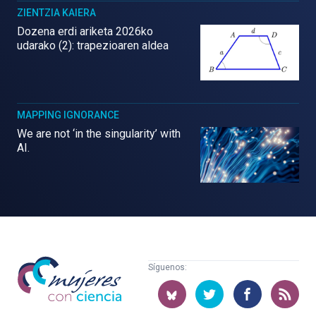
ZIENTZIA KAIERA
Dozena erdi ariketa 2026ko
udarako (2): trapezioaren aldea
MAPPING IGNORANCE
We are not ‘in the singularity’ with
AI.
Mujeres
Síguenos:
con
ciencia