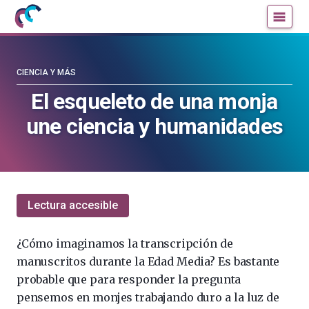
Mujeres
Un
con
blog
ciencia
de
—
la
CIENCIA Y MÁS
Cátedra
Cátedra
El esqueleto de una monja
de
de
une ciencia y humanidades
Cultura
Cultura
Científica
Científica
de
de
la
la
UPV/EHU
UPV/EHU
Lectura accesible
¿Cómo imaginamos la transcripción de
manuscritos durante la Edad Media? Es bastante
probable que para responder la pregunta
pensemos en monjes trabajando duro a la luz de