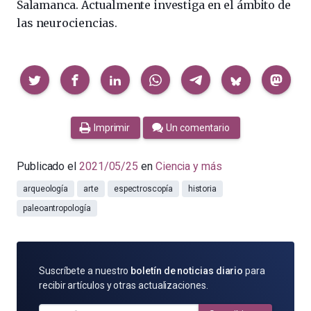
Salamanca. Actualmente investiga en el ámbito de
las neurociencias.
Compartir
Imprimir
Un comentario
Publicado el
2021/05/25
en
Ciencia y más
arqueología
arte
espectroscopía
historia
paleoantropología
SUSCRÍBETE
Suscríbete a nuestro
boletín de noticias diario
para
POR
recibir artículos y otras actualizaciones.
E-