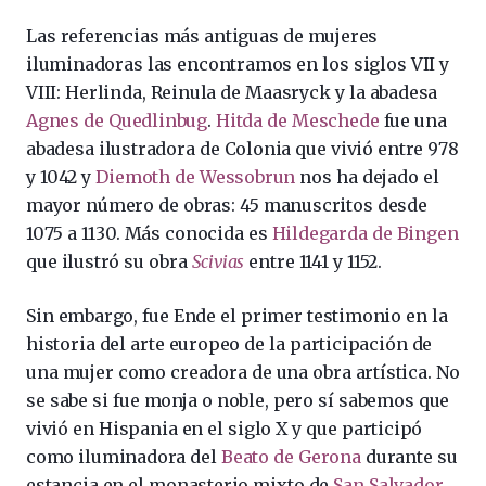
Las referencias más antiguas de mujeres
iluminadoras las encontramos en los siglos VII y
VIII: Herlinda, Reinula de Maasryck y la abadesa
Agnes de Quedlinbug
.
Hitda de Meschede
fue una
abadesa ilustradora de Colonia que vivió entre 978
y 1042 y
Diemoth de Wessobrun
nos ha dejado el
mayor número de obras: 45 manuscritos desde
1075 a 1130. Más conocida es
Hildegarda de Bingen
que ilustró su obra
Scivias
entre 1141 y 1152.
Sin embargo, fue Ende el primer testimonio en la
historia del arte europeo de la participación de
una mujer como creadora de una obra artística. No
se sabe si fue monja o noble, pero sí sabemos que
vivió en Hispania en el siglo X y que participó
como iluminadora del
Beato de Gerona
durante su
estancia en el monasterio mixto de
San Salvador