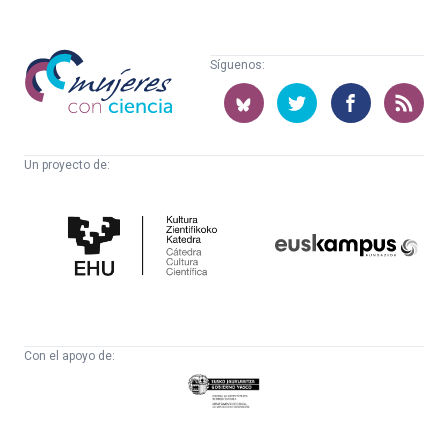
Mujeres
Síguenos:
con
ciencia
Un proyecto de:
Cátedra
Euskampus
de
Fundazioa
Cultura
Científica
Con el apoyo de:
Eusko
Jaurlaritza
-