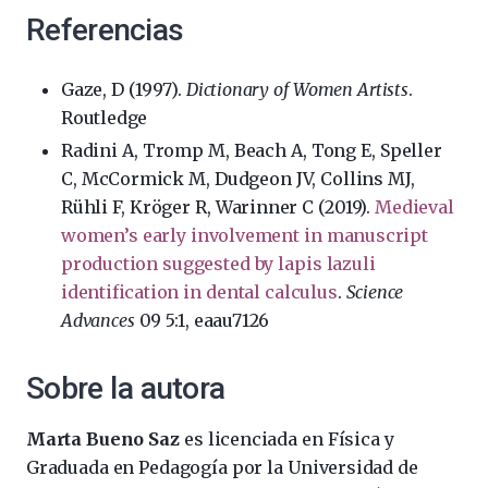
Referencias
Gaze, D (1997).
Dictionary of Women Artists
.
Routledge
Radini A, Tromp M, Beach A, Tong E, Speller
C, McCormick M, Dudgeon JV, Collins MJ,
Rühli F, Kröger R, Warinner C (2019).
Medieval
women’s early involvement in manuscript
production suggested by lapis lazuli
identification in dental calculus
.
Science
Advances
09 5:1, eaau7126
Sobre la autora
Marta Bueno Saz
es licenciada en Física y
Graduada en Pedagogía por la Universidad de