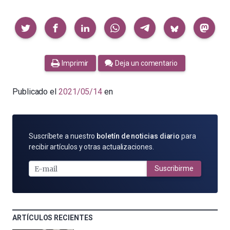
Compartir
Imprimir
Deja un comentario
Publicado el
2021/05/14
en
SUSCRÍBETE
Suscríbete a nuestro
boletín de noticias diario
para
POR
recibir artículos y otras actualizaciones.
E-
MAIL
Suscribirme
ARTÍCULOS RECIENTES