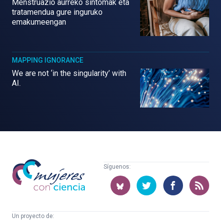
Menstruazio aurreko sintomak eta
tratamendua gure inguruko
emakumeengan
MAPPING IGNORANCE
We are not ‘in the singularity’ with
AI.
Mujeres
Síguenos:
con
ciencia
Un proyecto de: