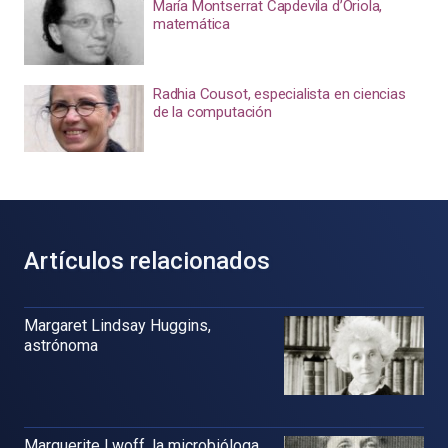
María Montserrat Capdevila d’Oriola,
matemática
Radhia Cousot, especialista en ciencias
de la computación
Artículos relacionados
Margaret Lindsay Huggins,
astrónoma
Marguerite Lwoff, la microbióloga