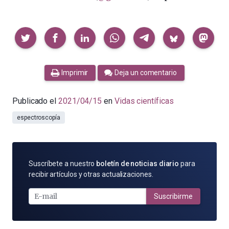
Compartir
Imprimir
Deja un comentario
Publicado el
2021/04/15
en
Vidas científicas
espectroscopía
SUSCRÍBETE
Suscríbete a nuestro
boletín de noticias diario
para
POR
recibir artículos y otras actualizaciones.
E-
MAIL
Suscribirme