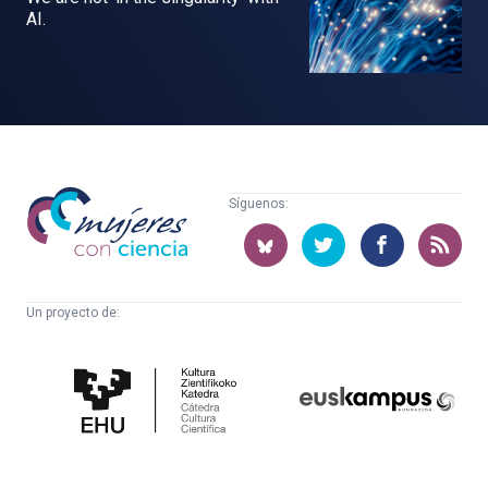
AI.
Mujeres
Síguenos:
con
ciencia
Un proyecto de:
Cátedra
Euskampus
de
Fundazioa
Cultura
Científica