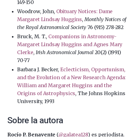
149-150
Woodrow, John,
Obituary Notices: Dame
Margaret Lindsay Huggins
,
Monthly Notices of
the Royal Astronomical Society
76 (915) 278-282
Bruck, M. T.,
Companions in Astronomy-
Margaret Lindsay Huggins and Agnes Mary
Clerke
,
Irish Astronomical Journal
20(2) (1991)
70-77
Barbara J. Becker,
Eclecticism, Opportunism,
and the Evolution of a New Research Agenda:
William and Margaret Huggins and the
Origins of Astrophysics
, The Johns Hopkins
University, 1993
Sobre la autora
Rocío P. Benavente
(
@galatea128
) es periodista.