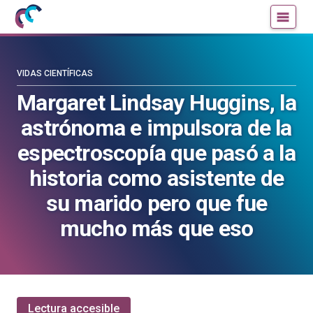
Mujeres
Un
con
blog
ciencia
de
—
la
VIDAS CIENTÍFICAS
Cátedra
Cátedra
Margaret Lindsay Huggins, la
de
de
astrónoma e impulsora de la
Cultura
Cultura
Científica
Científica
espectroscopía que pasó a la
de
de
historia como asistente de
la
la
UPV/EHU
UPV/EHU
su marido pero que fue
mucho más que eso
Lectura accesible