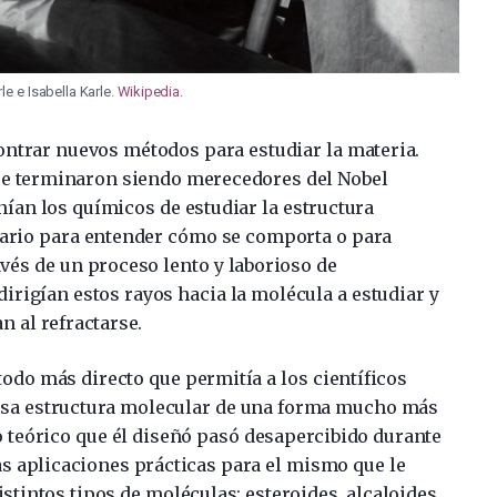
e e Isabella Karle.
Wikipedia
.
contrar nuevos métodos para estudiar la materia.
que terminaron siendo merecedores del Nobel
nían los químicos de estudiar la estructura
sario para entender cómo se comporta o para
avés de un proceso lento y laborioso de
 dirigían estos rayos hacia la molécula a estudiar y
n al refractarse.
odo más directo que permitía a los científicos
esa estructura molecular de una forma mucho más
llo teórico que él diseñó pasó desapercibido durante
as aplicaciones prácticas para el mismo que le
stintos tipos de moléculas: esteroides, alcaloides,