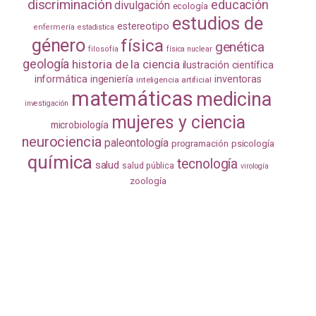
discriminación
educación
divulgación
ecología
estudios de
estereotipo
enfermería
estadistica
género
física
genética
filosofía
física nuclear
geología
historia de la ciencia
ilustración científica
informática
ingeniería
inventoras
inteligencia artificial
matemáticas
medicina
investigación
mujeres y ciencia
microbiología
neurociencia
paleontología
programación
psicología
química
tecnología
salud
salud pública
virología
zoología