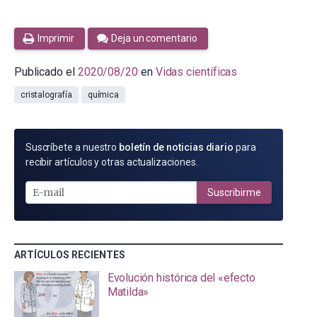
Imprimir
Deja un comentario
Publicado el
2020/08/20
en
Vidas científicas
cristalografía
química
SUSCRÍBETE
Suscríbete a nuestro
boletín de noticias diario
para
POR
recibir artículos y otras actualizaciones.
E-
MAIL
Suscribirme
ARTÍCULOS RECIENTES
Evolución histórica del «efecto
Matilda»