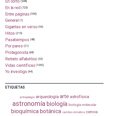
En corto
(548)
En la red
(720)
Entre páginas
(590)
General
(1)
Gigantas en verso
(54)
Hitos
(219)
Pasatiempos
(48)
Por pares
(21)
Protagonista
(68)
Retrato alfabético
(53)
Vidas científicas
(1092)
Yo investigo
(44)
ETIQUETAS
arte
arqueología
astrofísica
antropología
astronomía
biología
biología molecular
bioquímica
botánica
ciencia
cambio climático