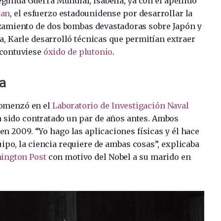
egunda Guerra Mundial, Isabella, ya con el apellido
tan
, el esfuerzo estadounidense por desarrollar la
zamiento de dos bombas devastadoras sobre Japón y
rea, Karle desarrolló técnicas que permitían extraer
 contuviese
óxido de plutonio
.
ca
 comenzó en el
Laboratorio de Investigación Naval
a sido contratado un par de años antes. Ambos
en 2009. “Yo hago las aplicaciones físicas y él hace
ipo, la ciencia requiere de ambas cosas”, explicaba
hington Post
con motivo del Nobel a su marido en