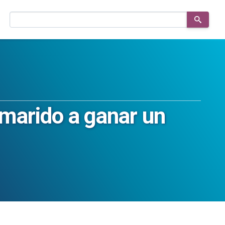
Buscar
en
el
sitio
u marido a ganar un