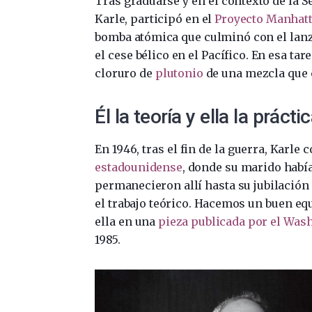
Tras graduarse y en el contexto de la S
Karle, participó en el
Proyecto Manhat
bomba atómica que culminó con el lan
el cese bélico en el Pacífico. En esa ta
cloruro de
plutonio
de una mezcla que
Él la teoría y ella la prácti
En 1946, tras el fin de la guerra, Karle
estadounidense
, donde su marido habí
permanecieron allí hasta su jubilación 
el trabajo teórico. Hacemos un buen equ
ella en una
pieza publicada por el Was
1985.