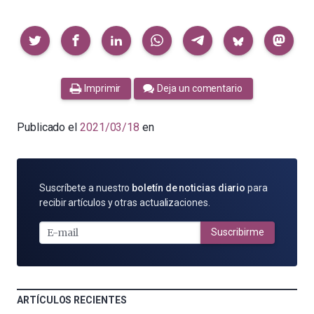
Compartir
Imprimir
Deja un comentario
Publicado el
2021/03/18
en
SUSCRÍBETE
Suscríbete a nuestro
boletín de noticias diario
para
POR
recibir artículos y otras actualizaciones.
E-
MAIL
Suscribirme
ARTÍCULOS RECIENTES