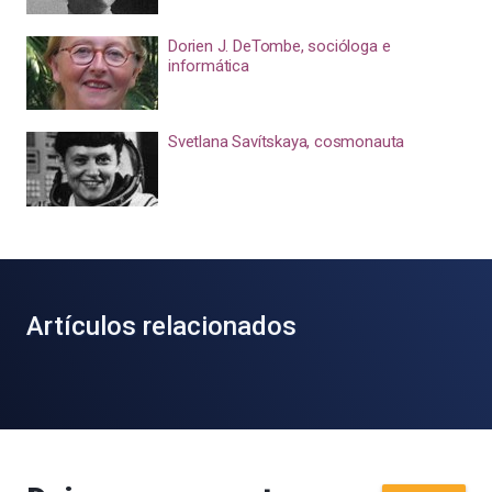
Dorien J. DeTombe, socióloga e
informática
Svetlana Savítskaya, cosmonauta
Artículos relacionados