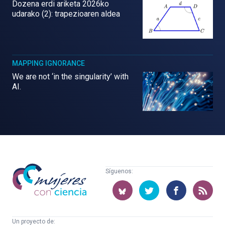
Dozena erdi ariketa 2026ko
udarako (2): trapezioaren aldea
MAPPING IGNORANCE
We are not ‘in the singularity’ with
AI.
Mujeres
Síguenos:
con
ciencia
Un proyecto de: