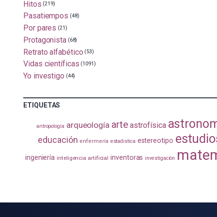
Hitos
(219)
Pasatiempos
(48)
Por pares
(21)
Protagonista
(68)
Retrato alfabético
(53)
Vidas científicas
(1091)
Yo investigo
(44)
ETIQUETAS
astrono
arte
arqueología
astrofísica
antropología
estudio
educación
estereotipo
enfermería
estadistica
matem
ingeniería
inventoras
inteligencia artificial
investigación