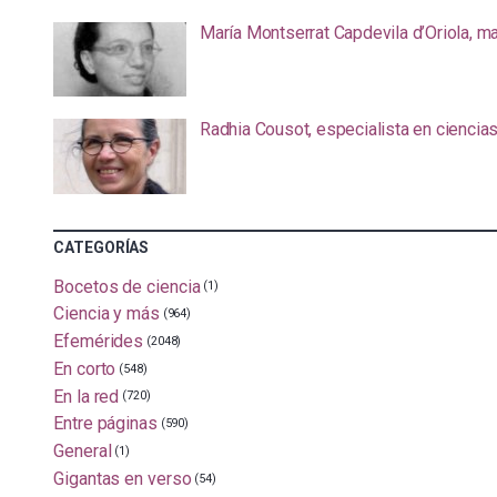
María Montserrat Capdevila d’Oriola, m
Radhia Cousot, especialista en ciencia
CATEGORÍAS
Bocetos de ciencia
(1)
Ciencia y más
(964)
Efemérides
(2048)
En corto
(548)
En la red
(720)
Entre páginas
(590)
General
(1)
Gigantas en verso
(54)