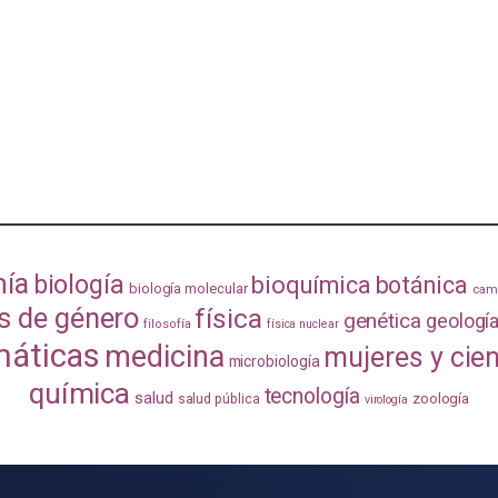
mía
biología
bioquímica
botánica
biología molecular
camb
s de género
física
genética
geologí
filosofía
física nuclear
áticas
medicina
mujeres y cie
microbiología
química
tecnología
salud
zoología
salud pública
virología