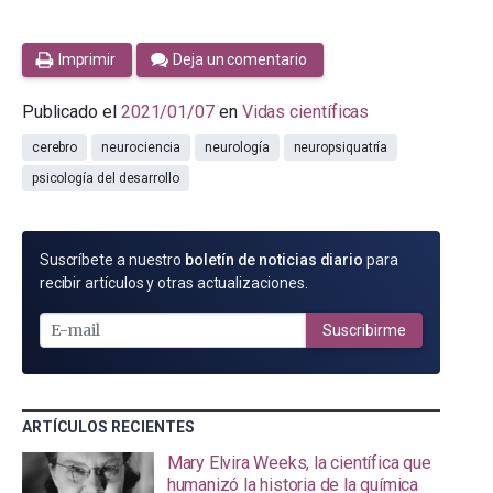
Imprimir
Deja un comentario
Publicado el
2021/01/07
en
Vidas científicas
cerebro
neurociencia
neurología
neuropsiquatría
psicología del desarrollo
SUSCRÍBETE
Suscríbete a nuestro
boletín de noticias diario
para
POR
recibir artículos y otras actualizaciones.
E-
MAIL
Suscribirme
ARTÍCULOS RECIENTES
Mary Elvira Weeks, la científica que
humanizó la historia de la química