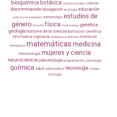
bioquímica
botánica
ciencia
cambio climático
discriminación
educación
divulgación
ecología
estudios de
estereotipo
enfermería
estadistica
género
física
genética
filosofía
física nuclear
geología
historia de la ciencia
ilustración científica
informática
ingeniería
inventoras
inteligencia artificial
matemáticas
medicina
investigación
mujeres y ciencia
microbiología
neurociencia
paleontología
programación
psicología
química
tecnología
salud
salud pública
virología
zoología