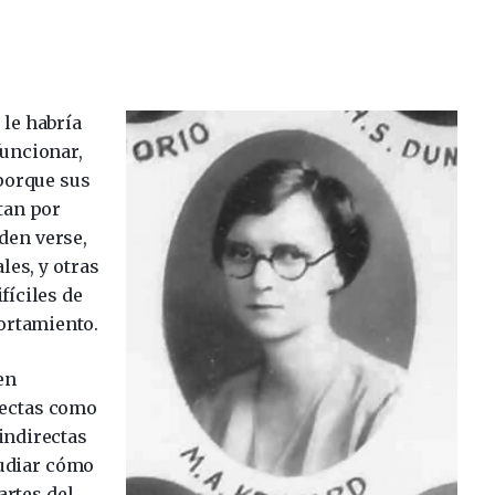
le habría
funcionar,
 porque sus
tan por
den verse,
es, y otras
fíciles de
ortamiento.
en
rectas como
indirectas
udiar cómo
artes del