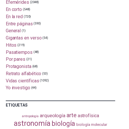
Efemérides
(2048)
En corto
(548)
En la red
(720)
Entre páginas
(590)
General
(1)
Gigantas en verso
(54)
Hitos
(219)
Pasatiempos
(48)
Por pares
(21)
Protagonista
(68)
Retrato alfabético
(53)
Vidas científicas
(1092)
Yo investigo
(44)
ETIQUETAS
arte
arqueología
astrofísica
antropología
astronomía
biología
biología molecular