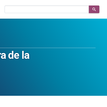
Buscar
en
el
sitio
a de la