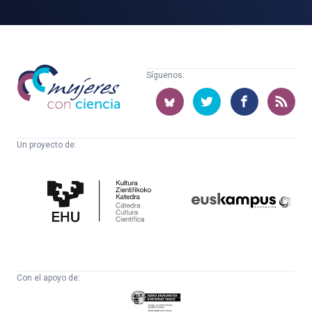
Mujeres
Síguenos:
con
ciencia
Un proyecto de:
Cátedra
Euskampus
de
Fundazioa
Cultura
Científica
Con el apoyo de:
Eusko