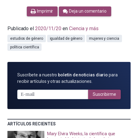
Imprimir
Deja un comentario
Publicado el
2020/11/20
en
Ciencia y más
estudios de género
igualdad de género
mujeres y ciencia
política científica
SUSCRÍBETE
Suscríbete a nuestro
boletín de noticias diario
para
POR
recibir artículos y otras actualizaciones.
E-
MAIL
Suscribirme
ARTÍCULOS RECIENTES
Mary Elvira Weeks, la científica que