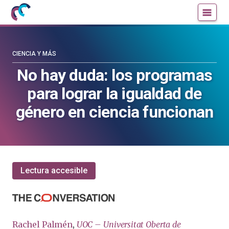
Mujeres
Un
con
blog
ciencia
de
—
la
CIENCIA Y MÁS
Cátedra
Cátedra
No hay duda: los programas
de
de
para lograr la igualdad de
Cultura
Cultura
Científica
Científica
género en ciencia funcionan
de
de
la
la
UPV/EHU
UPV/EHU
Lectura accesible
Rachel Palmén
,
UOC – Universitat Oberta de