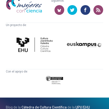
Síguenos:
con
ciencia
Un proyecto de:
Cátedra
Euskampus
de
Fundazioa
Cultura
Científica
Con el apoyo de:
Eusko
Jaurlaritza
-
Zientzia,
Unibertsitate
Blog de la
Cátedra de Cultura Científica
de la
UPV
/
EHU
eta