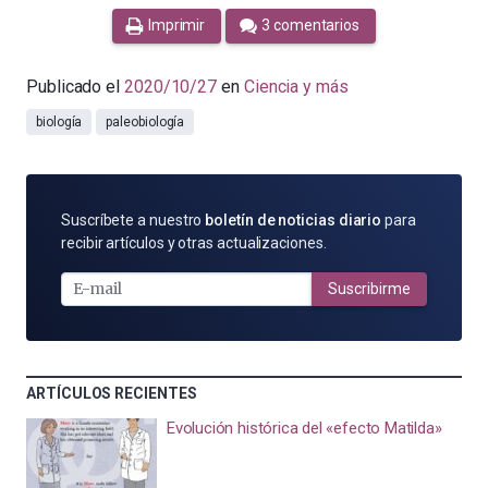
Imprimir
3 comentarios
Publicado el
2020/10/27
en
Ciencia y más
biología
paleobiología
SUSCRÍBETE
Suscríbete a nuestro
boletín de noticias diario
para
POR
recibir artículos y otras actualizaciones.
E-
MAIL
Suscribirme
ARTÍCULOS RECIENTES
Evolución histórica del «efecto Matilda»