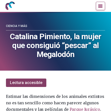
Mujeres
Un
con
blog
ciencia
de
—
la
CIENCIA Y MÁS
Cátedra
Cátedra
Catalina Pimiento, la mujer
de
de
que consiguió “pescar” al
Cultura
Cultura
Científica
Científica
Megalodón
de
de
la
la
UPV/EHU
UPV/EHU
Lectura accesible
Estimar las dimensiones de los animales extintos
no es tan sencillo como hacen parecer algunos
documentales y las películas de
Parque Jurásico
.