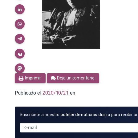
Imprimir
Deja un comentario
Publicado el
2020/10/21
en
SUSCRÍBETE
Suscríbete a nuestro
boletín de noticias diario
para recibir ar
POR
E-
MAIL