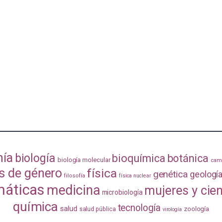
mía
biología
bioquímica
botánica
biología molecular
camb
s de género
física
genética
geologí
filosofía
física nuclear
áticas
medicina
mujeres y cie
microbiología
química
tecnología
salud
zoología
salud pública
virología