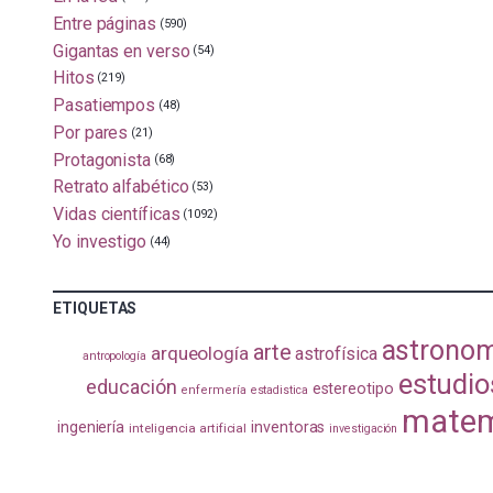
Entre páginas
(590)
Gigantas en verso
(54)
Hitos
(219)
Pasatiempos
(48)
Por pares
(21)
Protagonista
(68)
Retrato alfabético
(53)
Vidas científicas
(1092)
Yo investigo
(44)
ETIQUETAS
astrono
arte
arqueología
astrofísica
antropología
estudio
educación
estereotipo
enfermería
estadistica
matem
ingeniería
inventoras
inteligencia artificial
investigación