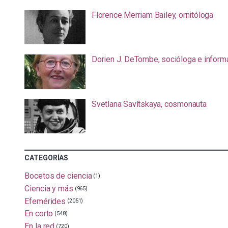
Florence Merriam Bailey, ornitóloga
Dorien J. DeTombe, socióloga e inform
Svetlana Savítskaya, cosmonauta
CATEGORÍAS
Bocetos de ciencia
(1)
Ciencia y más
(965)
Efemérides
(2051)
En corto
(548)
En la red
(720)