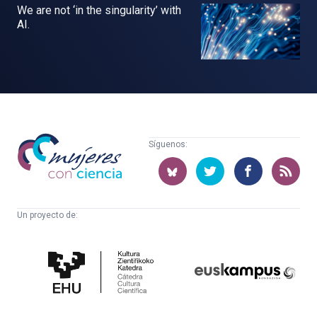
We are not ‘in the singularity’ with
AI.
Mujeres
Síguenos:
con
ciencia
Un proyecto de:
Cátedra
Euskampus
de
Fundazioa
Cultura
Científica