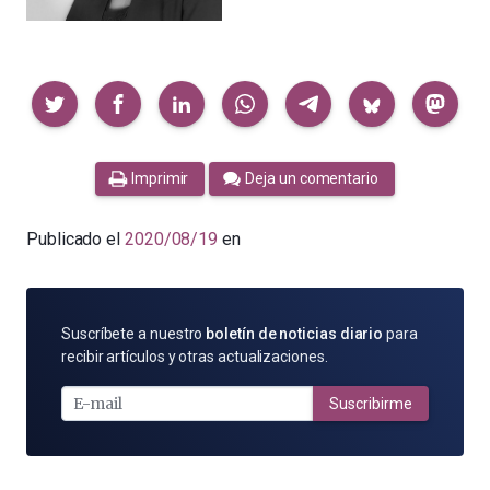
Compartir
Imprimir
Deja un comentario
Publicado el
2020/08/19
en
SUSCRÍBETE
Suscríbete a nuestro
boletín de noticias diario
para
POR
recibir artículos y otras actualizaciones.
E-
MAIL
Suscribirme