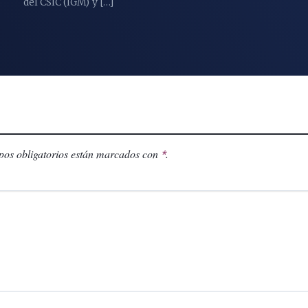
del CSIC (IGM) y […]
os obligatorios están marcados con
.
*