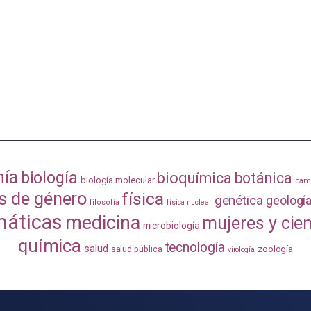
mía
biología
bioquímica
botánica
biología molecular
camb
s de género
física
genética
geologí
filosofía
física nuclear
áticas
medicina
mujeres y cie
microbiología
química
tecnología
salud
zoología
salud pública
virología