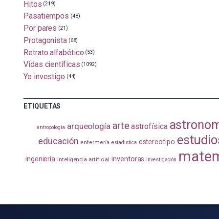
Hitos
(219)
Pasatiempos
(48)
Por pares
(21)
Protagonista
(68)
Retrato alfabético
(53)
Vidas científicas
(1092)
Yo investigo
(44)
ETIQUETAS
astrono
arte
arqueología
astrofísica
antropología
estudio
educación
estereotipo
enfermería
estadistica
matem
ingeniería
inventoras
inteligencia artificial
investigación