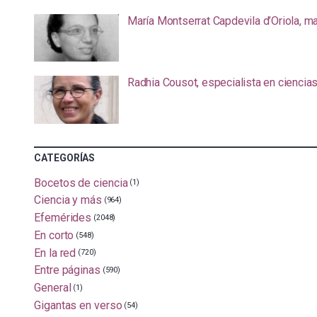
María Montserrat Capdevila d’Oriola, m
Radhia Cousot, especialista en ciencia
CATEGORÍAS
Bocetos de ciencia
(1)
Ciencia y más
(964)
Efemérides
(2048)
En corto
(548)
En la red
(720)
Entre páginas
(590)
General
(1)
Gigantas en verso
(54)