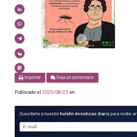
Imprimir
Deja un comentario
Publicado el
2020/08/23
en
SUSCRÍBETE
Suscríbete a nuestro
boletín de noticias diario
para recibir ar
POR
E-
MAIL