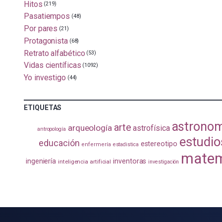
Hitos
(219)
Pasatiempos
(48)
Por pares
(21)
Protagonista
(68)
Retrato alfabético
(53)
Vidas científicas
(1092)
Yo investigo
(44)
ETIQUETAS
astrono
arte
arqueología
astrofísica
antropología
estudio
educación
estereotipo
enfermería
estadistica
matem
ingeniería
inventoras
inteligencia artificial
investigación