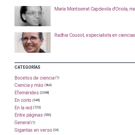
María Montserrat Capdevila d’Oriola, m
Radhia Cousot, especialista en ciencia
CATEGORÍAS
Bocetos de ciencia
(1)
Ciencia y más
(964)
Efemérides
(2048)
En corto
(548)
En la red
(720)
Entre páginas
(590)
General
(1)
Gigantas en verso
(54)