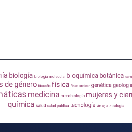
mía
biología
bioquímica
botánica
biología molecular
camb
s de género
física
genética
geologí
filosofía
física nuclear
áticas
medicina
mujeres y cie
microbiología
química
tecnología
salud
zoología
salud pública
virología