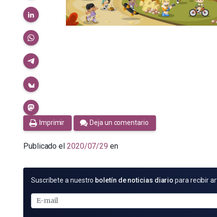
Imprimir
Deja un comentario
Publicado el
2020/07/29
en
SUSCRÍBETE
Suscríbete a nuestro
boletín de noticias diario
para recibir ar
POR
E-
MAIL