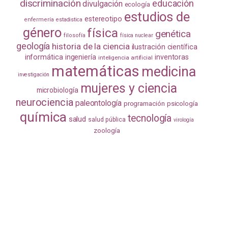
discriminación
educación
divulgación
ecología
estudios de
estereotipo
enfermería
estadistica
género
física
genética
filosofía
física nuclear
geología
historia de la ciencia
ilustración científica
informática
ingeniería
inventoras
inteligencia artificial
matemáticas
medicina
investigación
mujeres y ciencia
microbiología
neurociencia
paleontología
programación
psicología
química
tecnología
salud
salud pública
virología
zoología