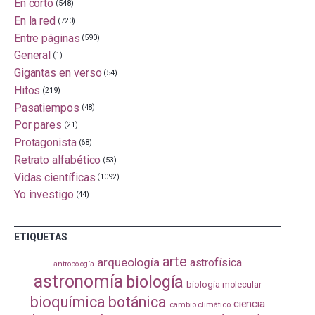
En corto
(548)
En la red
(720)
Entre páginas
(590)
General
(1)
Gigantas en verso
(54)
Hitos
(219)
Pasatiempos
(48)
Por pares
(21)
Protagonista
(68)
Retrato alfabético
(53)
Vidas científicas
(1092)
Yo investigo
(44)
ETIQUETAS
arte
arqueología
astrofísica
antropología
astronomía
biología
biología molecular
bioquímica
botánica
ciencia
cambio climático