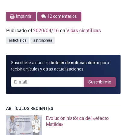
Imprimir
12 comentarios
Publicado el
2020/04/16
en
Vidas científicas
astrofísica
astronomía
SUSCRÍBETE
Suscríbete a nuestro
boletín de noticias diario
para
POR
recibir artículos y otras actualizaciones.
E-
MAIL
Suscribirme
ARTÍCULOS RECIENTES
Evolución histórica del «efecto
Matilda»