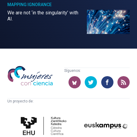
MAPPING IGNORANCE
We are not ‘in the singularity’ with
AI.
Mujeres
Síguenos:
con
ciencia
Un proyecto de:
Cátedra
Euskampus
de
Fundazioa
Cultura
Científica