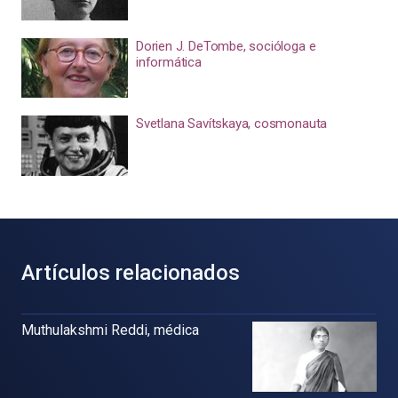
Dorien J. DeTombe, socióloga e
informática
Svetlana Savítskaya, cosmonauta
Artículos relacionados
Muthulakshmi Reddi, médica