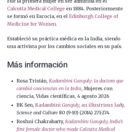
Fue la primera mujer en ser admitida en el
Calcutta Medical College
en 1884. Posteriormente
se formó en Escocia, en el
Edinburgh College of
Medicine for Women
.
Estableció su práctica médica en la India, siendo
una activista por los cambios sociales en su país.
Más información
Rosa Tristán,
Kadambini Ganguly: la doctora que
cambió conciencias en la India
, Mujeres con
ciencia, Vidas científicas, 4 agosto 2026
BK Sen,
Kadambini
Ganguly,
an illustrious lady
,
Science and Culture
80 (9-10) (2014) 271-274
Roshni Chakrabarty,
Kadambini Ganguly, India’s
first female doctor who made Calcutta Medical