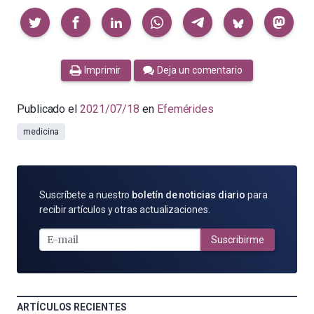
Compartir
Imprimir
Deja un comentario
Publicado el
2021/07/18
en
Efemérides
medicina
SUSCRÍBETE
Suscríbete a nuestro
boletín de noticias diario
para
POR
recibir artículos y otras actualizaciones.
E-
MAIL
Suscribirme
ARTÍCULOS RECIENTES